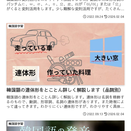
パッチムㄷ、ㅂ、ㄹ、ㅅ、ㅎ、으、르、러が「아/어」または「으」
がくると変則活用をします。少し難解な変則活用ですが、たくさんの
例文に触れながらおぼえていきましょう。
2022.09.24
2026.02.04
韓国語学習
韓国語の連体形をとことん詳しく解説します（品詞別）
韓国語の連体形をとことん詳しく解説します。連体形は名詞を修飾す
るのもので、動詞、形容詞、名詞の連体形があります。また時制によ
って違ってきます。わかりにくい連体形ですが、わかりやすく具体的
に説明しました。
2022.09.13
2026.02.04
韓国語学習