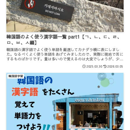
韓国語のよく使う漢字語一覧 part1【ㄱ、ㄴ、ㄷ、ㄹ、
ㅁ、ㅂ、ㅅ編】
韓国語の漢字語でよく使う単語を厳選してカナダラ順に表にしまし
た。なるべくよく使う単語をあげてみましたので、実際に現地で耳に
するものばかりです。量は多いので覚えるのは大変でしょうが、少し
ずつ頑張って覚えていきましょう。今回は“ㄱ,ㄴ,ㄷ,ㄹ,ㅁ,ㅂ,ㅅ”編
2025.03.30
2026.03.05
です。
韓国語学習