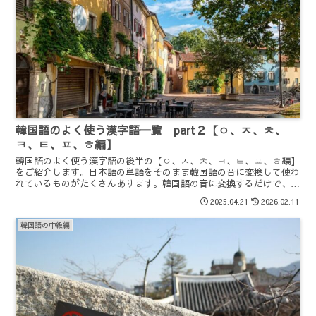
韓国語のよく使う漢字語一覧 part２【ㅇ、ㅈ、ㅊ、
ㅋ、ㅌ、ㅍ、ㅎ編】
韓国語のよく使う漢字語の後半の【ㅇ、ㅈ、ㅊ、ㅋ、ㅌ、ㅍ、ㅎ編】
をご紹介します。日本語の単語をそのまま韓国語の音に変換して使わ
れているものがたくさんあります。韓国語の音に変換するだけで、漢
字どうしを組み合わせれば他の漢字も読めてしまいます。よく使われ
2025.04.21
2026.02.11
るものを覚えてしっている単語量を増やしましょう。
韓国語の中級編