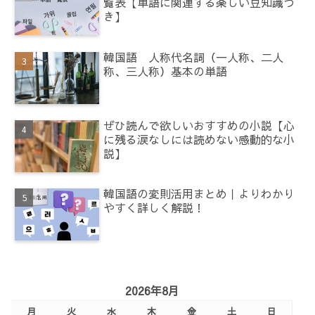
覧表【単語に関連する楽しい豆知識つ
き】
韓国語 人称代名詞（一人称、二人
称、三人称）基本の単語
ぜひ読んで欲しいおすすめの小説【心
に残る涙なしには読めない感動的な小
説】
韓国語の変則活用まとめ｜よりわかり
やすく詳しく解説！
2026年8月
月
火
水
木
金
土
日