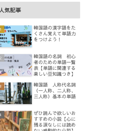
人気記事
韓国語の漢字語をた
くさん覚えて単語力
をつけよう！
韓国語の名詞 初心
者のための単語一覧
表【単語に関連する
楽しい豆知識つき】
韓国語 人称代名詞
（一人称、二人称、
三人称）基本の単語
ぜひ読んで欲しいお
すすめの小説【心に
残る涙なしには読め
ない感動的な小説】