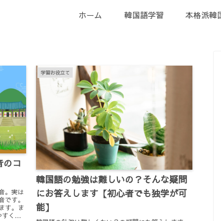
ホーム
韓国語学習
本格派韓
学習お役立て
音のコ
韓国語の勉強は難しいの？そんな疑問
にお答えします【初心者でも独学が可
音。実は
音です。
能】
ます。ま
やすく説