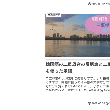
2022.06.12
韓国語学習
韓国語の二重母音の反切表と二
を使った単語
二重母音の反切表をご紹介します。より複雑
えますが、実際に使うのは一部の文字だけで
方だけを覚えればいいでしょう。子音と二重
音がわかるようになればこちらの表は読める
す。ですのでこの子音と二重母音を発音をし
えましょう。
2022.06.06