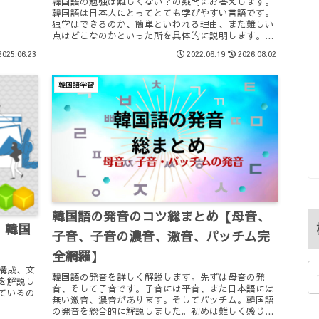
韓国語の勉強は難しくない？の疑問にお答えします。
ましょ
韓国語は日本人にとってとても学びやすい言語です。
独学はできるのか、簡単といわれる理由、また難しい
点はどこなのかといった所を具体的に説明します。独
学以外はどんな方法があるのかにも触れています。
2025.06.23
2022.06.19
2026.08.02
韓国語学習
韓国語の発音のコツ総まとめ【母音、
】韓国
子音、子音の濃音、激音、パッチム完
！
全網羅】
構成、文
韓国語の発音を詳しく解説します。先ずは母音の発
を解説し
音、そして子音です。子音には平音、また日本語には
ているの
無い激音、濃音があります。そしてパッチム。韓国語
の発音を総合的に解説しました。初めは難しく感じる