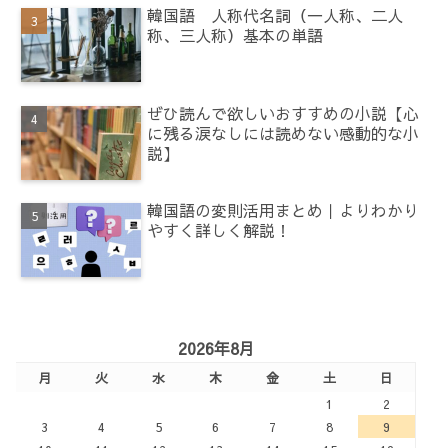
韓国語 人称代名詞（一人称、二人
称、三人称）基本の単語
ぜひ読んで欲しいおすすめの小説【心
に残る涙なしには読めない感動的な小
説】
韓国語の変則活用まとめ｜よりわかり
やすく詳しく解説！
2026年8月
月
火
水
木
金
土
日
1
2
3
4
5
6
7
8
9