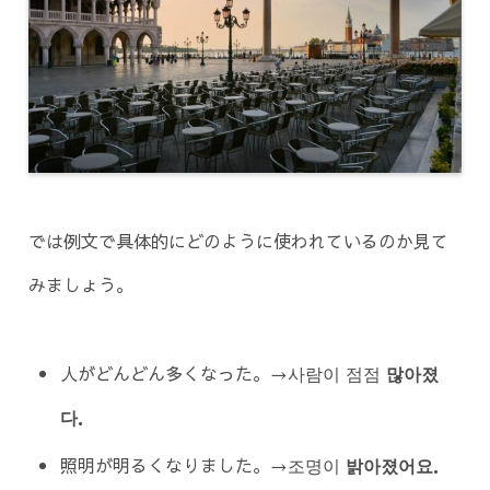
では例文で具体的にどのように使われているのか見て
みましょう。
人がどんどん多くなった。→사람이 점점
많아졌
다
．
照明が明るくなりました。→조명이
밝아졌어요
．