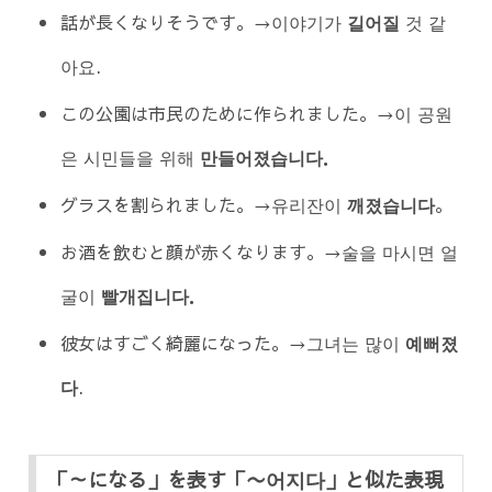
話が長くなりそうです。→이야기가
길어질
것 같
아요.
この公園は市民のために作られました。→이 공원
은 시민들을 위해
만들어졌습니다
．
グラスを割られました。→유리잔이
깨졌습니다
。
お酒を飲むと顔が赤くなります。→술을 마시면 얼
굴이
빨개집니다
．
彼女はすごく綺麗になった。→그녀는 많이
예뻐졌
다
.
「～になる」を表す「〜어지다」と似た表現