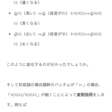
다（遠くなる）
길다（長い）⇒길（母音が이）＋어지다⇒길어지
다（長くなる）
굵다（太い）⇒굵（母音が우）＋어지다⇒굵어지
다（太くなる）
このように変化するのが分かったでしょうか。
そして形容詞の場合語幹のパッチムが「ㅂ」の場合、
「아지다/어지다」が続くことによって
変則活用
をしま
す。例えば