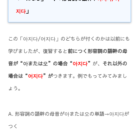
지다
」
この「아지다/어지다」のどちらが付くのかは以前にも
学びましたが、復習すると
前につく形容詞の語幹の母
音が“아または오”の場合“
아지다
”
が、
それ以外の
場合は“
어지다
”が
つきます。例でもってみてみまし
ょう。
A. 形容詞の語幹の母音が아または오の単語→아지다が
つく