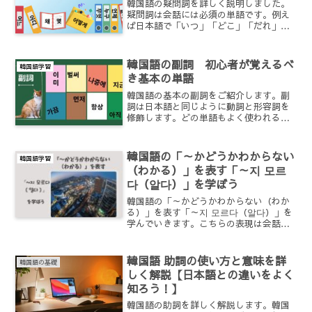
韓国語の疑問詞を詳しく説明しました。
疑問詞は会話には必須の単語です。例え
ば日本語で「いつ」「どこ」「だれ」
「なに」「どうして」は韓国語で「언
제」「어디」「누구」「무엇」「어떻
게」といった単語にあたります。例文も
韓国語の副詞 初心者が覚えるべ
韓国語学習
みながら具体的に覚えていきましょう。
き基本の単語
韓国語の基本の副詞をご紹介します。副
詞は日本語と同じように動詞と形容詞を
修飾します。どの単語もよく使われるも
のが多いのでメディア等を見ながらどん
どん覚えていけます。副詞を使うことに
よって文章がより自然で豊かな表現にな
韓国語の「～かどうかわからない
韓国語学習
ります。
（わかる）」を表す「～지 모르
다（알다）」を学ぼう
韓国語の「～かどうかわからない（わか
る）」を表す「～지 모르다（알다）」を
学んでいきます。こちらの表現は会話で
もよく使われる表現です。
韓国語 助詞の使い方と意味を詳
韓国語の基礎
しく解説【日本語との違いをよく
知ろう！】
韓国語の助詞を詳しく解説します。韓国