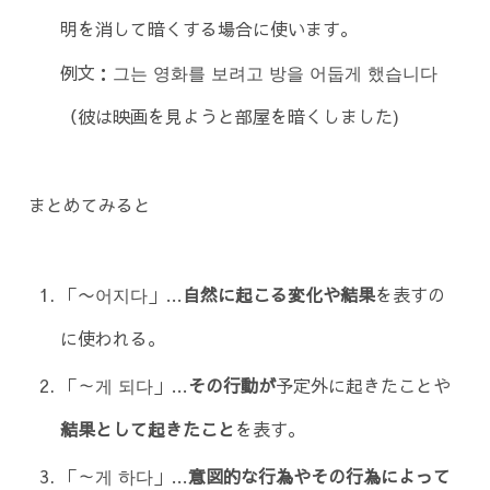
明を消して暗くする場合に使います。
例文：그는 영화를 보려고 방을 어둡게 했습니다
（彼は映画を見ようと部屋を暗くしました)
まとめてみると
「〜어지다」…
自然に起こる変化や結果
を表すの
に使われる。
「～게 되다」…
その行動が
予定外に起きたことや
結果として起きたこと
を表す。
「～게 하다」…
意図的な行為やその行為によって