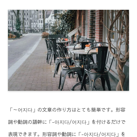
「～어지다」の文章の作り方はとても簡単です。形容
詞や動詞の語幹に「-아지다/어지다」を付けるだけで
表現できます。形容詞や動詞に「-아지다/어지다」を