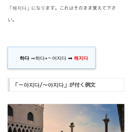
「해지다」になります。これはそのまま覚えて下さ
い。
하다
⇒하다+～어지다
⇒
해지다
「～아지다/〜아지다」が付く例文