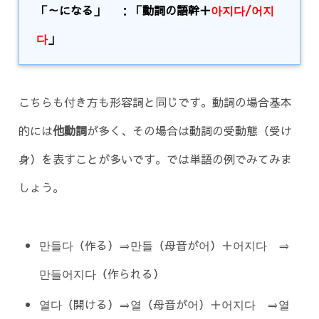
「～になる」
：
「動詞の語幹＋
아지다/어지
다
」
こちらも付き方も形容詞と同じです。動詞の場合基本
的には
他動詞
が多く、その場合は動詞の受動態（受け
身）を表すことが多いです。では単語の例でみてみま
しょう。
만들다（作る）⇒만들（母音が어）＋어지다 ⇒
만들어지다（作られる）
열다（開ける）⇒열（母音が어）＋어지다 ⇒열