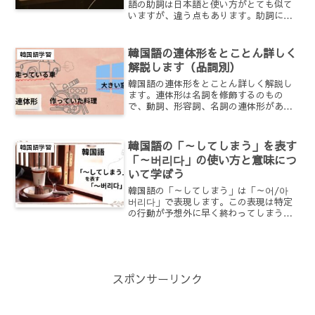
語の助詞は日本語と使い方がとても似て
いますが、違う点もあります。助詞によ
ってパッチムのあるなしで使うものが違
ってきたり、ある特定の単語の前につく
時は日本語とは違うものもあります。違
韓国語の連体形をとことん詳しく
韓国語学習
う点をしっかり学んで会話で生かしてい
解説します（品詞別）
きたいですね。
韓国語の連体形をとことん詳しく解説し
ます。連体形は名詞を修飾するのもの
で、動詞、形容詞、名詞の連体形があり
ます。また時制によって違ってきます。
わかりにくい連体形ですが、わかりやす
く具体的に説明しました。
韓国語の「～してしまう」を表す
韓国語学習
「～버리다」の使い方と意味につ
いて学ぼう
韓国語の「～してしまう」は「～어/아
버리다」で表現します。この表現は特定
の行動が予想外に早く終わってしまう時
や、もうやりたくないことを表現するの
に用いられます。いろいろな動詞を当て
はめて「行ってしまう」は「가 버리다」
になります。動詞を替えることでこのよ
うにいろいろな表現をすることができま
スポンサーリンク
す。