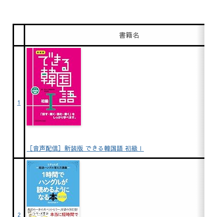
書籍名
1
［音声配信］新装版 できる韓国語 初級Ⅰ
2