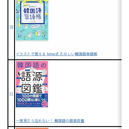
10
イラストで覚える hime式 たのしい韓国語単語帳
11
一度見たら忘れない！ 韓国語の語源図鑑