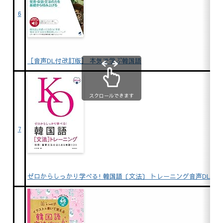
6
［音声DL付改訂版］ 本気で学ぶ韓国語
スクロールできます
7
ゼロからしっかり学べる! 韓国語〔文法〕 トレーニング音声DL版