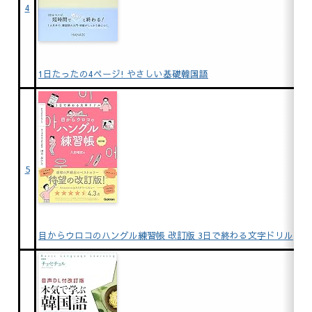
4
1日たったの4ページ! やさしい基礎韓国語
5
目からウロコのハングル練習帳 改訂版 3日で終わる文字ドリル