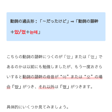
動詞の過去形：「～だったけど」⇒「動詞の語幹
았/었
＋
＋
는데
」
こちらの動詞の語幹につくのが「았」または「었」で
あるのかは以前にも勉強しましたが、もう一度おさら
いすると
動詞の語幹の母音が“아”または“오”の場
合
「았」
がつき、
それ以外
は
「었」
がつきます。
具体的にいくつか見てみましょう。