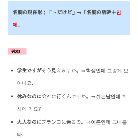
名詞の現在形：「～だけど」⇒「名詞の語幹＋
인
데
」
例文）
学生ですが
そう見えますか。⇒
학생인데
그렇게 보
이나요.
休みなのに
会社に行くんですか。⇒
쉬는날인데
회
사에 가요?
大人なのに
ブランコに乗るの。⇒
어른인데
그네를
타.