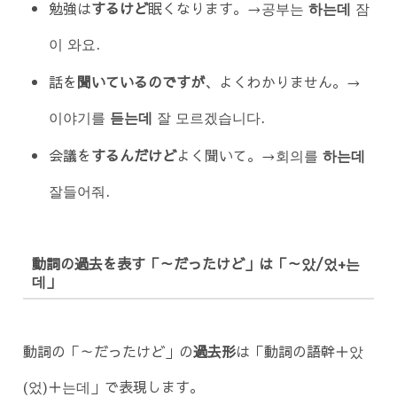
勉強は
するけど
眠くなります。→공부는
하는데
잠
이 와요.
話を
聞いているのですが
、よくわかりません。→
이야기를
듣는데
잘 모르겠습니다.
会議を
するんだけど
よく聞いて。→회의를
하는데
잘들어줘.
動詞の過去を表す「～だったけど」は「～았/었+는
데」
動詞の「～だったけど」の
過去形
は「動詞の語幹＋았
(었)＋는데」で表現します。