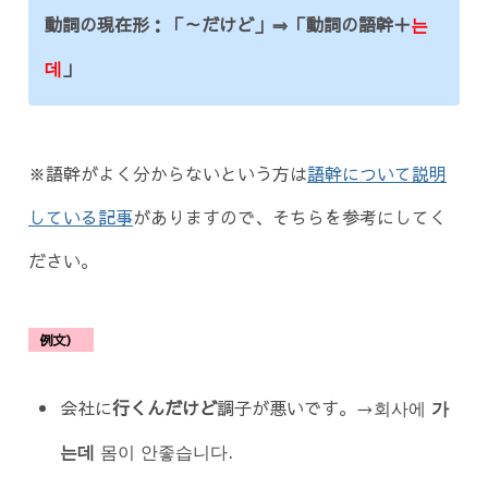
動詞の現在形：「～だけど」⇒「動詞の語幹＋
는
데
」
※語幹がよく分からないという方は
語幹について説明
している記事
がありますので、そちらを参考にしてく
ださい。
例文）
会社に
行くんだけど
調子が悪いです。→회사에
가
는데
몸이 안좋습니다.