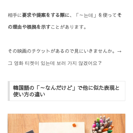
相手に
要求や提案をする際に
、「～는데」を使って
そ
の理由や根拠を示す
ことがあります。
その映画のチケットがあるので見にいきませんか。→
그 영화 티켓이 있는데 보러 가지 않겠어요？
韓国語の「～なんだけど」で他に似た表現と
使い方の違い