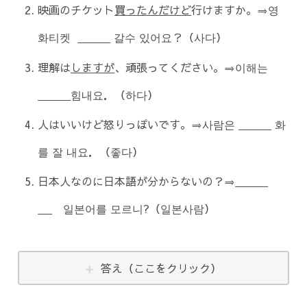
映画のチケット
買ったんだけど
行けますか。⇒영
화티켓
갈수 있어요？（사다）
理解は
しますが
、頑張ってください。⇒이해는
힘내요．（하다）
人はいいけど怒りっぽいです。⇒사람은
화
를 잘 내요．（좋다）
日本人なのに日本語が分からないの？⇒
일본어를 모르니?（일본사람）
答え（ここをクリック）