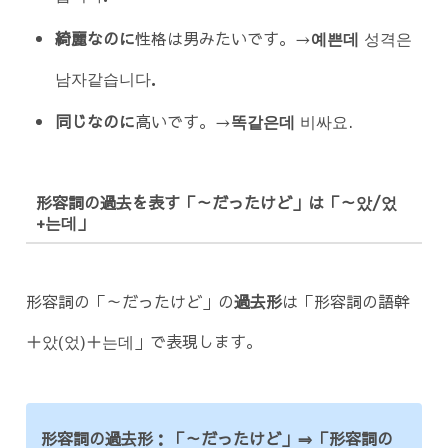
綺麗なのに
性格は男みたいです。→
예쁜데
성격은
남자같습니다．
同じなのに
高いです。→
똑같은데
비싸요.
形容詞の過去を表す「～だったけど」は「～았/었
+는데」
形容詞の「～だったけど」の
過去形
は「形容詞の語幹
＋았(었)＋는데」で表現します。
形容詞の過去形：「～だったけど」⇒「形容詞の