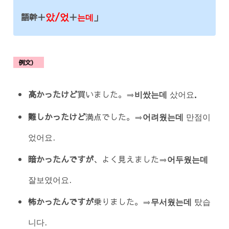
았/었
語幹＋
＋
는데
」
例文）
高かったけど
買いました。⇒
비쌌는데
샀어요．
難しかったけど
満点でした。⇒
어려웠는데
만점이
었어요.
暗かったんですが
、よく見えました⇒
어두웠는데
잘보였어요.
怖かったんですが
乗りました。⇒
무서웠는데
탔습
니다.