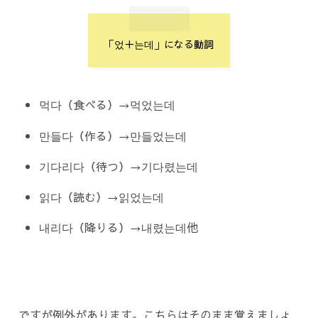
「었＋는데」になる動詞
먹다（食べる）→먹었는데
만들다（作る）→만들었는데
기다리다（待つ）→기다렸는데
읽다（読む）→읽었는데
내리다（降りる）→내렸는데他
ですが例外があります。こちらはそのまま覚えましょ