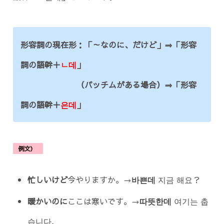
形容詞の現在形：「～なのに、だけど」⇒「形容
詞の語幹＋
ㄴ데
」
（パッチムがある場合）⇒「形容
詞の語幹＋
은데
」
例文）
忙しいけど
今やりますか。→
바쁜데
지금 해요？
暖かいのに
ここは寒いです。→
따뜻한데
여기는 춥
습니다．