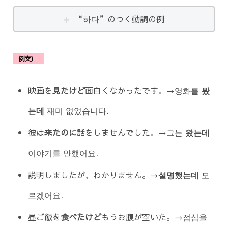
“하다”のつく動詞の例
例文）
映画を
見たけど
面白くなかったです。→영화를
봤
는데
재미 없었습니다.
彼は
来たのに
話をしませんでした。→그는
왔는데
이야기를 안했어요.
説明しましたが、わかりません。→
설명했는데
모
르겠어요.
昼ご飯を
食べたけど
もうお腹が空いた。→점심을