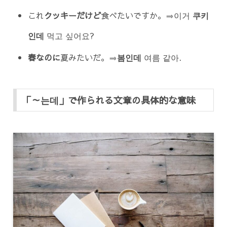
これ
クッキーだけど
食べたいですか。⇒이거
쿠키
인데
먹고 싶어요?
春なのに
夏みたいだ。⇒
봄인데
여름 같아.
「～는데」で作られる文章の具体的な意味