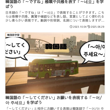
韓国語の「～ですね」感嘆や共感を表す「～네요」を学
ぼう
日本語の「～ですね」は「～네요」で表現することができます。こち
らは感嘆や共感、賞賛や確認などを表し話、言葉としてよく使われる
少し柔らかい表現です。動詞や形容詞、名詞について表現しますが、
品詞によって形が少し違ってきます。使い方や意味などを詳しく解説
2023.10.04
2025.06.29
します。
韓国語学習
韓国語の「～してください」お願いを表現する「～어/
아 주세요」を学ぼう
「～してください」と相手にお願いする表現は韓国語で「～어/아 주