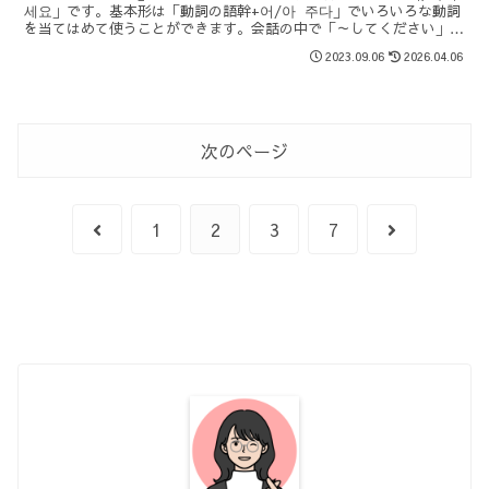
세요」です。基本形は「動詞の語幹+어/아 주다」でいろいろな動詞
を当てはめて使うことができます。会話の中で「～してください」と
お願いすることはよくあるので、しっかり覚えて使っていきましょ
2023.09.06
2026.04.06
う。
次のページ
前
次
1
2
3
7
へ
へ