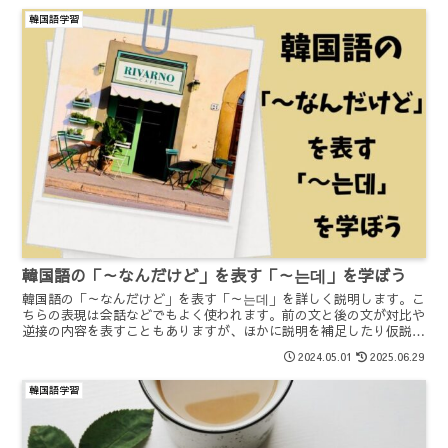
韓国語学習
韓国語の「～なんだけど」を表す「～는데」を学ぼう
韓国語の「～なんだけど」を表す「～는데」を詳しく説明します。こ
ちらの表現は会話などでもよく使われます。前の文と後の文が対比や
逆接の内容を表すこともありますが、ほかに説明を補足したり仮説や
推測なども表します。「～는데」の前につく単語が品詞によってまた
2024.05.01
2025.06.29
は時制によって文の作り方が変わってきます。
韓国語学習