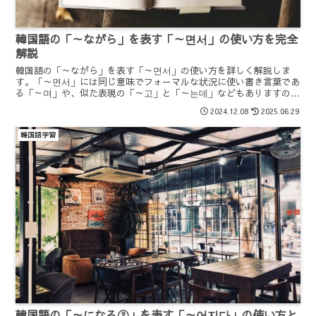
韓国語の「～ながら」を表す「～면서」の使い方を完全
解説
韓国語の「～ながら」を表す「～면서」の使い方を詳しく解説しま
す。「～면서」には同じ意味でフォ－マルな状況に使い書き言葉であ
る「～며」や、似た表現の「～고」と「～는데」などもありますので
使い方の違いなども解説します。「～면서」は会話でよく使われる表
2024.12.08
2025.06.29
現なのでしっかりと理解しましょう。
韓国語学習
韓国語の「～になる②」を表す「～어지다」の使い方と