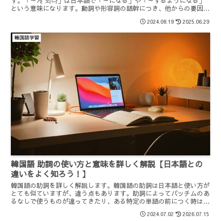
す。「～게 되다」は日本語で「～になる」や「～するようになる」
という意味になります。動詞や形容詞の語幹につき、他からの要因に
よって決定した場合などに使われます。会話でもよく使われる表現で
2024.08.19
2025.06.29
すのでしっかり覚えましょう。
韓国語学習
韓国語 助詞の使い方と意味を詳しく解説【日本語との
違いをよく知ろう！】
韓国語の助詞を詳しく解説します。韓国語の助詞は日本語と使い方が
とても似ていますが、違う点もあります。助詞によってパッチムのあ
るなしで使うものが違ってきたり、ある特定の単語の前につく時は日
本語とは違うものもあります。違う点をしっかり学んで会話で生かし
2024.07.02
2026.07.15
ていきたいですね。