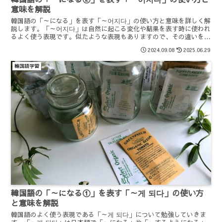
意味を解説
韓国語の「～になる」を表す「～어지다」の使い方と意味を詳しく解
説します。「～어지다」は自然に起こる変化や結果を表す時に使われ
るよく使う表現です。似たような表現もありますので、その違いを理
解するのがやや難しいですが、こちらの記事では具体的な例で解説し
2024.09.08
2025.06.29
ます。
韓国語学習
韓国語の「～になる①」を表す「～게 되다」の使い方
と意味を解説
韓国語のよく使う表現である「～게 되다」について勉強していきま